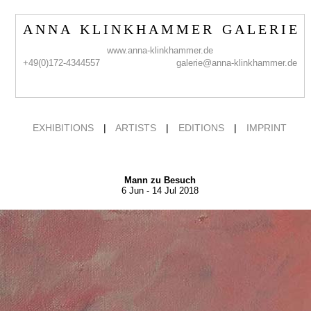
A N N A K L I N K H A M M E R G A L E R I E
www.anna-klinkhammer.de
+49(0)172-4344557
galerie@anna-klinkhammer.de
EXHIBITIONS
|
ARTISTS
|
EDITIONS
|
IMPRINT
Mann zu Besuch
6 Jun - 14 Jul 2018