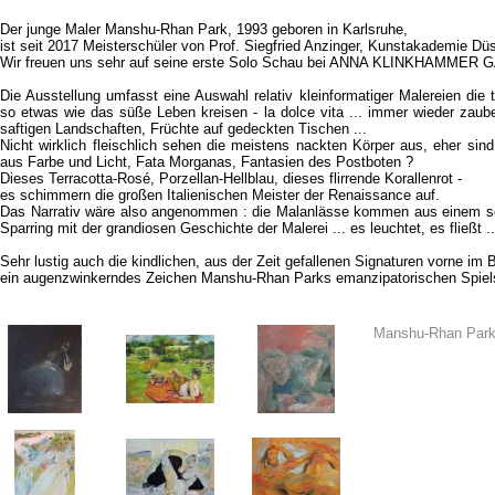
Der junge Maler Manshu-Rhan Park, 1993 geboren in Karlsruhe,
ist seit 2017 Meisterschüler von Prof. Siegfried Anzinger, Kunstakademie Düs
Wir freuen uns sehr auf seine erste Solo Schau bei ANNA KLINKHAMMER 
Die Ausstellung umfasst eine Auswahl relativ kleinformatiger Malereien di
so etwas wie das süße Leben kreisen - la dolce vita ... immer wieder zau
saftigen Landschaften, Früchte auf gedeckten Tischen ...
Nicht wirklich fleischlich sehen die meistens nackten Körper aus, eher si
aus Farbe und Licht, Fata Morganas, Fantasien des Postboten ?
Dieses Terracotta-Rosé, Porzellan-Hellblau, dieses flirrende Korallenrot -
es schimmern die großen Italienischen Meister der Renaissance auf.
Das Narrativ wäre also angenommen : die Malanlässe kommen aus einem s
Sparring mit der grandiosen Geschichte der Malerei ... es leuchtet, es fließt ..
Sehr lustig auch die kindlichen, aus der Zeit gefallenen Signaturen vorne im B
ein augenzwinkerndes Zeichen Manshu-Rhan Parks emanzipatorischen Spiel
Manshu-Rhan Park