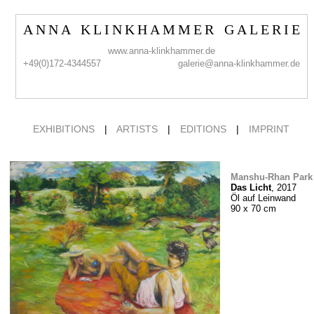
A N N A K L I N K H A M M E R G A L E R I E
www.anna-klinkhammer.de
+49(0)172-4344557
galerie@anna-klinkhammer.de
EXHIBITIONS
|
ARTISTS
|
EDITIONS
|
IMPRINT
Manshu-Rhan Park
Das Licht
, 2017
Öl auf Leinwand
90 x 70 cm