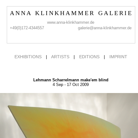
A N N A K L I N K H A M M E R G A L E R I E
www.anna-klinkhammer.de
+49(0)172-4344557
galerie@anna-klinkhammer.de
EXHIBITIONS
|
ARTISTS
|
EDITIONS
|
IMPRINT
Lehmann Scharrelmann make'em blind
4 Sep - 17 Oct 2009