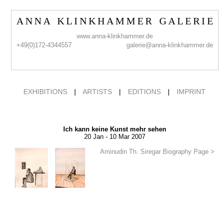
A N N A K L I N K H A M M E R G A L E R I E
www.anna-klinkhammer.de
+49(0)172-4344557
galerie@anna-klinkhammer.de
EXHIBITIONS
|
ARTISTS
|
EDITIONS
|
IMPRINT
Ich kann keine Kunst mehr sehen
20 Jan - 10 Mar 2007
Aminudin Th. Siregar Biography Page >