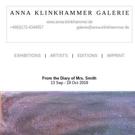
A N N A K L I N K H A M M E R G A L E R I E
www.anna-klinkhammer.de
+49(0)172-4344557
galerie@anna-klinkhammer.de
EXHIBITIONS
|
ARTISTS
|
EDITIONS
|
IMPRINT
From the Diary of Mrs. Smith
13 Sep - 19 Oct 2019