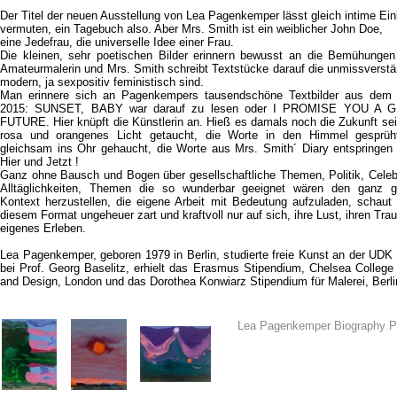
Der Titel der neuen Ausstellung von Lea Pagenkemper lässt gleich intime Ein
vermuten, ein Tagebuch also. Aber Mrs. Smith ist ein weiblicher John Doe,
eine Jedefrau, die universelle Idee einer Frau.
Die kleinen, sehr poetischen Bilder erinnern bewusst an die Bemühungen
Amateurmalerin und Mrs. Smith schreibt Textstücke darauf die unmissverstä
modern, ja sexpositiv feministisch sind.
Man erinnere sich an Pagenkempers tausendschöne Textbilder aus dem 
2015: SUNSET, BABY war darauf zu lesen oder I PROMISE YOU A 
FUTURE. Hier knüpft die Künstlerin an. Hieß es damals noch die Zukunft sei 
rosa und orangenes Licht getaucht, die Worte in den Himmel gesprüh
gleichsam ins Ohr gehaucht, die Worte aus Mrs. Smith´ Diary entspringen
Hier und Jetzt !
Ganz ohne Bausch und Bogen über gesellschaftliche Themen, Politik, Celebr
Alltäglichkeiten, Themen die so wunderbar geeignet wären den ganz g
Kontext herzustellen, die eigene Arbeit mit Bedeutung aufzuladen, schaut 
diesem Format ungeheuer zart und kraftvoll nur auf sich, ihre Lust, ihren Trau
eigenes Erleben.
Lea Pagenkemper, geboren 1979 in Berlin, studierte freie Kunst an der UDK 
bei Prof. Georg Baselitz, erhielt das Erasmus Stipendium, Chelsea College 
and Design, London und das Dorothea Konwiarz Stipendium für Malerei, Berli
Lea Pagenkemper Biography P