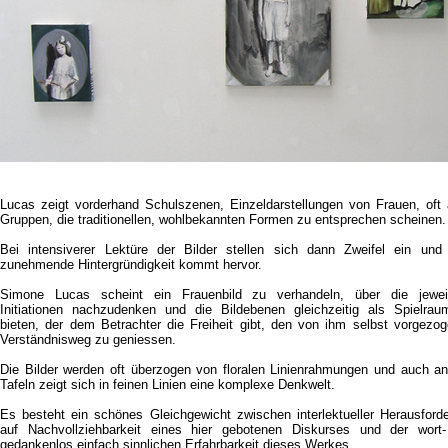
Lucas zeigt vorderhand Schulszenen, Einzeldarstellungen von Frauen, oft
Gruppen, die traditionellen, wohlbekannten Formen zu entsprechen scheinen.
Bei intensiverer Lektüre der Bilder stellen sich dann Zweifel ein und
zunehmende Hintergründigkeit kommt hervor.
Simone Lucas scheint ein Frauenbild zu verhandeln, über die jeweil
Initiationen nachzudenken und die Bildebenen gleichzeitig als Spielra
bieten, der dem Betrachter die Freiheit gibt, den von ihm selbst vorgezo
Verständnisweg zu geniessen.
Die Bilder werden oft überzogen von floralen Linienrahmungen und auch a
Tafeln zeigt sich in feinen Linien eine komplexe Denkwelt.
Es besteht ein schönes Gleichgewicht zwischen interlektueller Herausford
auf Nachvollziehbarkeit eines hier gebotenen Diskurses und der wort
gedankenlos einfach sinnlichen Erfahrbarkeit dieses Werkes.