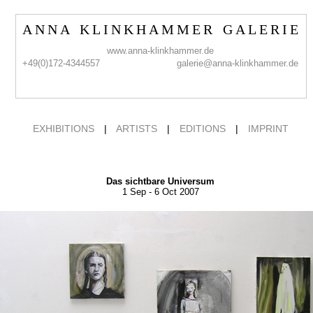
A N N A K L I N K H A M M E R G A L E R I E
www.anna-klinkhammer.de
+49(0)172-4344557
galerie@anna-klinkhammer.de
EXHIBITIONS
|
ARTISTS
|
EDITIONS
|
IMPRINT
Das sichtbare Universum
1 Sep - 6 Oct 2007