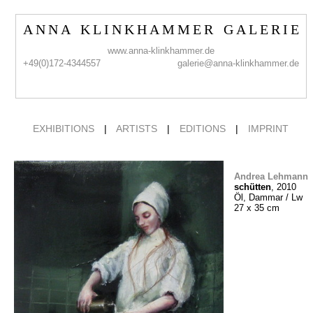
A N N A K L I N K H A M M E R G A L E R I E
www.anna-klinkhammer.de
+49(0)172-4344557
galerie@anna-klinkhammer.de
EXHIBITIONS
|
ARTISTS
|
EDITIONS
|
IMPRINT
Andrea Lehmann
schütten
, 2010
Öl, Dammar / Lw
27 x 35 cm