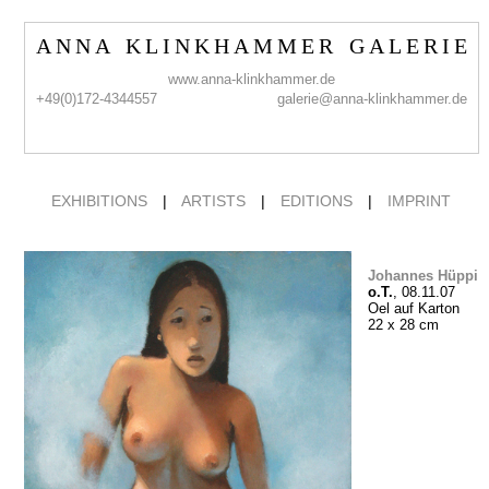
A N N A K L I N K H A M M E R G A L E R I E
www.anna-klinkhammer.de
+49(0)172-4344557
galerie@anna-klinkhammer.de
EXHIBITIONS
|
ARTISTS
|
EDITIONS
|
IMPRINT
Johannes Hüppi
o.T.
, 08.11.07
Oel auf Karton
22 x 28 cm