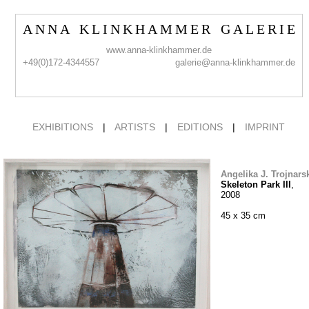
A N N A K L I N K H A M M E R G A L E R I E
www.anna-klinkhammer.de
+49(0)172-4344557
galerie@anna-klinkhammer.de
EXHIBITIONS
|
ARTISTS
|
EDITIONS
|
IMPRINT
Angelika J. Trojnars
Skeleton Park III
,
2008
45 x 35 cm