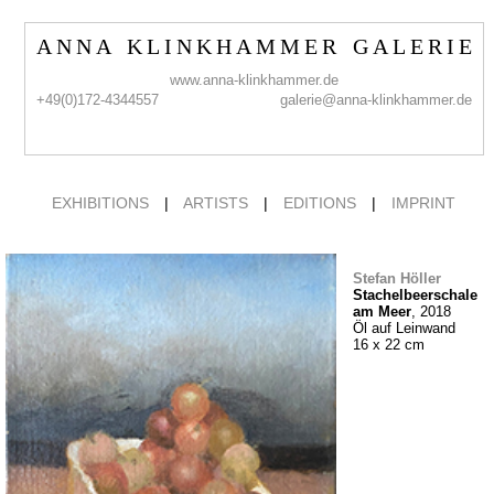
A N N A K L I N K H A M M E R G A L E R I E
www.anna-klinkhammer.de
+49(0)172-4344557
galerie@anna-klinkhammer.de
EXHIBITIONS
|
ARTISTS
|
EDITIONS
|
IMPRINT
Stefan Höller
Stachelbeerschale
am Meer
, 2018
Öl auf Leinwand
16 x 22 cm