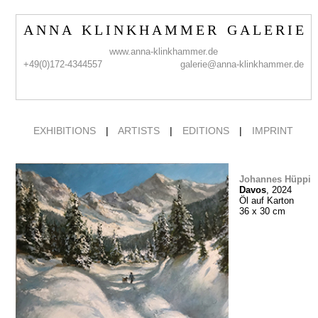
A N N A K L I N K H A M M E R G A L E R I E
www.anna-klinkhammer.de
+49(0)172-4344557
galerie@anna-klinkhammer.de
EXHIBITIONS
|
ARTISTS
|
EDITIONS
|
IMPRINT
Johannes Hüppi
Davos
, 2024
Öl auf Karton
36 x 30 cm