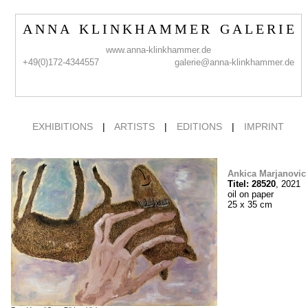
A N N A K L I N K H A M M E R G A L E R I E
www.anna-klinkhammer.de
+49(0)172-4344557
galerie@anna-klinkhammer.de
EXHIBITIONS
|
ARTISTS
|
EDITIONS
|
IMPRINT
Ankica Marjanovic
Titel: 28520
, 2021
oil on paper
25 x 35 cm