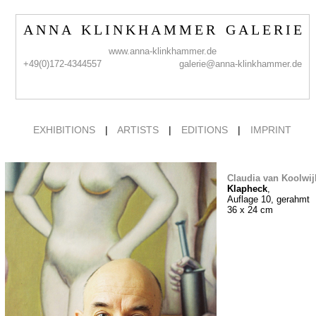
A N N A K L I N K H A M M E R G A L E R I E
www.anna-klinkhammer.de
+49(0)172-4344557
galerie@anna-klinkhammer.de
EXHIBITIONS
|
ARTISTS
|
EDITIONS
|
IMPRINT
Claudia van Koolwij
Klapheck
,
Auflage 10, gerahmt
36 x 24 cm