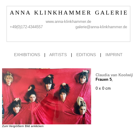
A N N A K L I N K H A M M E R G A L E R I E
www.anna-klinkhammer.de
+49(0)172-4344557
galerie@anna-klinkhammer.de
EXHIBITIONS
|
ARTISTS
|
EDITIONS
|
IMPRINT
Claudia van Koolwij
Frauen 5
,
0 x 0 cm
Zum Vergrößern Bild anklicken