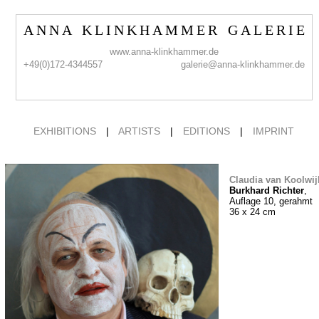
A N N A K L I N K H A M M E R G A L E R I E
www.anna-klinkhammer.de
+49(0)172-4344557
galerie@anna-klinkhammer.de
EXHIBITIONS
|
ARTISTS
|
EDITIONS
|
IMPRINT
Claudia van Koolwij
Burkhard Richter
,
Auflage 10, gerahmt
36 x 24 cm