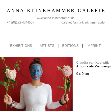
A N N A K L I N K H A M M E R G A L E R I E
www.anna-klinkhammer.de
+49(0)172-4344557
galerie@anna-klinkhammer.de
EXHIBITIONS
|
ARTISTS
|
EDITIONS
|
IMPRINT
Claudia van Koolwijk
Antonia als Vishvarup
0 x 0 cm