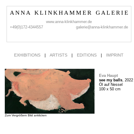
A N N A K L I N K H A M M E R G A L E R I E
www.anna-klinkhammer.de
+49(0)172-4344557
galerie@anna-klinkhammer.de
EXHIBITIONS
|
ARTISTS
|
EDITIONS
|
IMPRINT
Eva Haupt
see my balls
, 2022
Öl auf Nessel
100 x 50 cm
Zum Vergrößern Bild anklicken