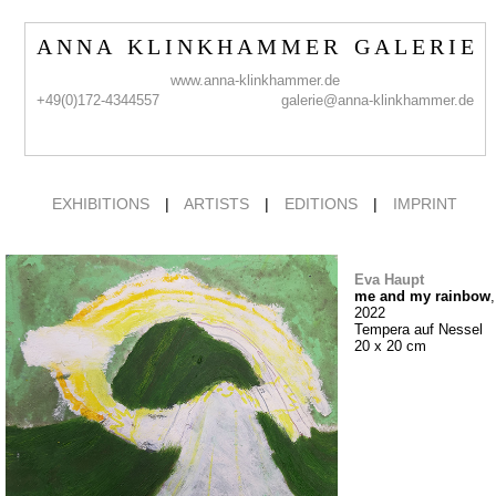
A N N A K L I N K H A M M E R G A L E R I E
www.anna-klinkhammer.de
+49(0)172-4344557
galerie@anna-klinkhammer.de
EXHIBITIONS
|
ARTISTS
|
EDITIONS
|
IMPRINT
Eva Haupt
me and my rainbow
,
2022
Tempera auf Nessel
20 x 20 cm