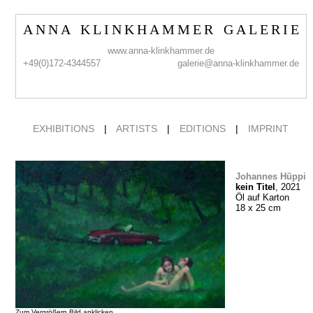
A N N A K L I N K H A M M E R G A L E R I E
www.anna-klinkhammer.de
+49(0)172-4344557
galerie@anna-klinkhammer.de
EXHIBITIONS
|
ARTISTS
|
EDITIONS
|
IMPRINT
Johannes Hüppi
kein Titel
, 2021
Öl auf Karton
18 x 25 cm
Zum Vergrößern Bild anklicken