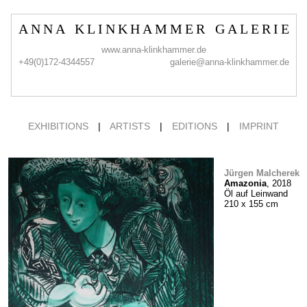
A N N A K L I N K H A M M E R G A L E R I E
www.anna-klinkhammer.de
+49(0)172-4344557
galerie@anna-klinkhammer.de
EXHIBITIONS
|
ARTISTS
|
EDITIONS
|
IMPRINT
Jürgen Malcherek
Amazonia
, 2018
Öl auf Leinwand
210 x 155 cm