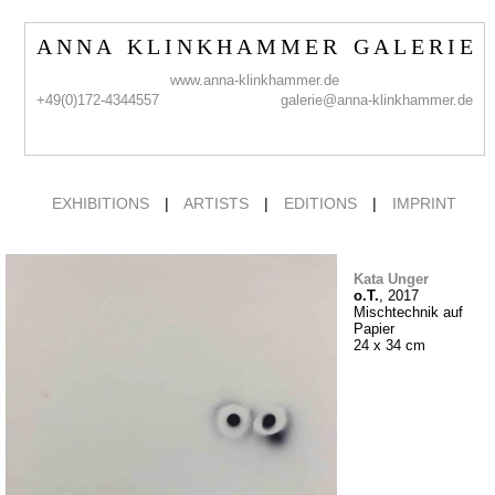
A N N A K L I N K H A M M E R G A L E R I E
www.anna-klinkhammer.de
+49(0)172-4344557
galerie@anna-klinkhammer.de
EXHIBITIONS
|
ARTISTS
|
EDITIONS
|
IMPRINT
Kata Unger
o.T.
, 2017
Mischtechnik auf
Papier
24 x 34 cm