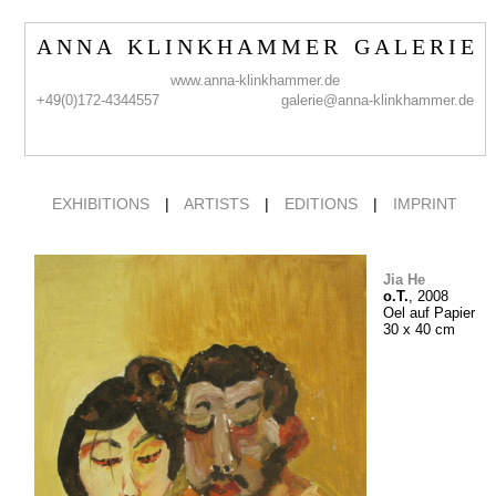
A N N A K L I N K H A M M E R G A L E R I E
www.anna-klinkhammer.de
+49(0)172-4344557
galerie@anna-klinkhammer.de
EXHIBITIONS
|
ARTISTS
|
EDITIONS
|
IMPRINT
Jia He
o.T.
, 2008
Oel auf Papier
30 x 40 cm