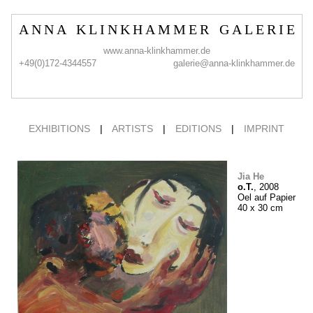
A N N A K L I N K H A M M E R G A L E R I E
www.anna-klinkhammer.de
+49(0)172-4344557
galerie@anna-klinkhammer.de
EXHIBITIONS
|
ARTISTS
|
EDITIONS
|
IMPRINT
Jia He
o.T.
, 2008
Oel auf Papier
40 x 30 cm