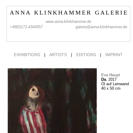
A N N A K L I N K H A M M E R G A L E R I E
www.anna-klinkhammer.de
+49(0)172-4344557
galerie@anna-klinkhammer.de
EXHIBITIONS
|
ARTISTS
|
EDITIONS
|
IMPRINT
Eva Haupt
Da
, 2017
Öl auf Leinwand
40 x 50 cm