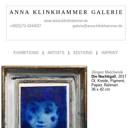
A N N A K L I N K H A M M E R G A L E R I E
www.anna-klinkhammer.de
+49(0)172-4344557
galerie@anna-klinkhammer.de
EXHIBITIONS
|
ARTISTS
|
EDITIONS
|
IMPRINT
Jürgen Malcherek
Die Nachtigall
, 2017
Öl, Kreide, Pigment,
Papier, Rahmen
36 x 42 cm