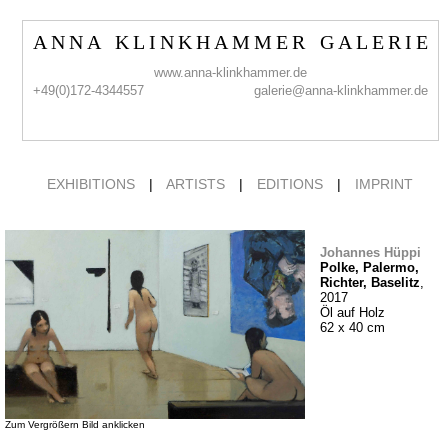
A N N A K L I N K H A M M E R G A L E R I E
www.anna-klinkhammer.de
+49(0)172-4344557
galerie@anna-klinkhammer.de
EXHIBITIONS
|
ARTISTS
|
EDITIONS
|
IMPRINT
Johannes Hüppi
Polke, Palermo,
Richter, Baselitz
,
2017
Öl auf Holz
62 x 40 cm
Zum Vergrößern Bild anklicken