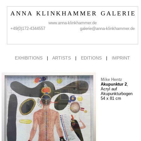
A N N A K L I N K H A M M E R G A L E R I E
www.anna-klinkhammer.de
+49(0)172-4344557
galerie@anna-klinkhammer.de
EXHIBITIONS
|
ARTISTS
|
EDITIONS
|
IMPRINT
Mike Hentz
Akupunktur 2
,
Acryl auf
Akupunkturbogen
54 x 81 cm