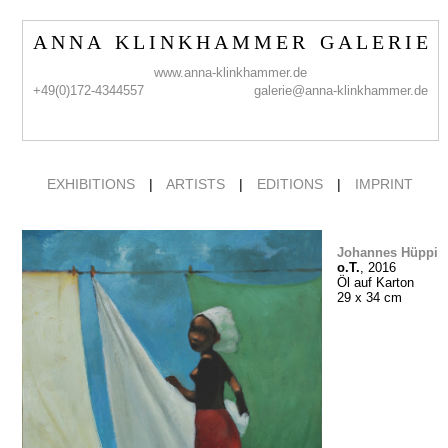
A N N A K L I N K H A M M E R G A L E R I E
www.anna-klinkhammer.de
+49(0)172-4344557
galerie@anna-klinkhammer.de
EXHIBITIONS
|
ARTISTS
|
EDITIONS
|
IMPRINT
Johannes Hüppi
o.T.
, 2016
Öl auf Karton
29 x 34 cm