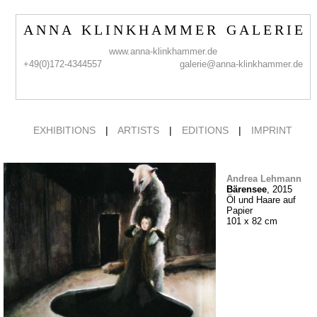
A N N A K L I N K H A M M E R G A L E R I E
www.anna-klinkhammer.de
+49(0)172-4344557
galerie@anna-klinkhammer.de
EXHIBITIONS
|
ARTISTS
|
EDITIONS
|
IMPRINT
Andrea Lehmann
Bärensee
, 2015
Öl und Haare auf
Papier
101 x 82 cm