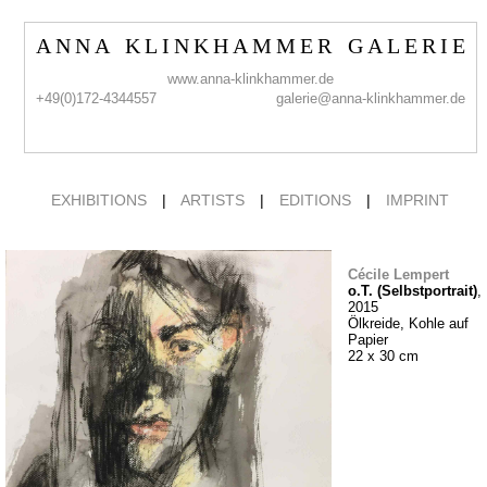
A N N A K L I N K H A M M E R G A L E R I E
www.anna-klinkhammer.de
+49(0)172-4344557
galerie@anna-klinkhammer.de
EXHIBITIONS
|
ARTISTS
|
EDITIONS
|
IMPRINT
Cécile Lempert
o.T. (Selbstportrait)
,
2015
Ölkreide, Kohle auf
Papier
22 x 30 cm