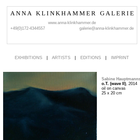
A N N A K L I N K H A M M E R G A L E R I E
www.anna-klinkhammer.de
+49(0)172-4344557
galerie@anna-klinkhammer.de
EXHIBITIONS
|
ARTISTS
|
EDITIONS
|
IMPRINT
Sabine Hauptmann
o.T. (wave II)
, 2014
oil on canvas
25 x 20 cm