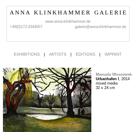
A N N A K L I N K H A M M E R G A L E R I E
www.anna-klinkhammer.de
+49(0)172-4344557
galerie@anna-klinkhammer.de
EXHIBITIONS
|
ARTISTS
|
EDITIONS
|
IMPRINT
Manuela Wossowsk
Urbanhafen I
, 2014
mixed media
32 x 24 cm