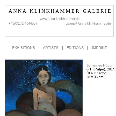
A N N A K L I N K H A M M E R G A L E R I E
www.anna-klinkhammer.de
+49(0)172-4344557
galerie@anna-klinkhammer.de
EXHIBITIONS
|
ARTISTS
|
EDITIONS
|
IMPRINT
Johannes Hüppi
o.T. (Pulpo)
, 2014
Öl auf Karton
28 x 36 cm