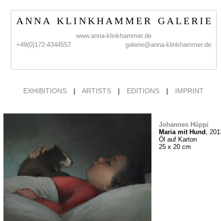
A N N A K L I N K H A M M E R G A L E R I E
www.anna-klinkhammer.de
+49(0)172-4344557
galerie@anna-klinkhammer.de
EXHIBITIONS
|
ARTISTS
|
EDITIONS
|
IMPRINT
Johannes Hüppi
Maria mit Hund
, 201
Öl auf Karton
25 x 20 cm