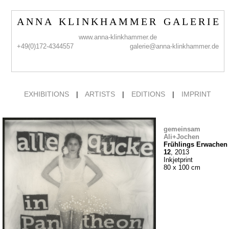
A N N A K L I N K H A M M E R G A L E R I E
www.anna-klinkhammer.de
+49(0)172-4344557
galerie@anna-klinkhammer.de
EXHIBITIONS
|
ARTISTS
|
EDITIONS
|
IMPRINT
gemeinsam
Ali+Jochen
Frühlings Erwachen
12
, 2013
Inkjetprint
80 x 100 cm