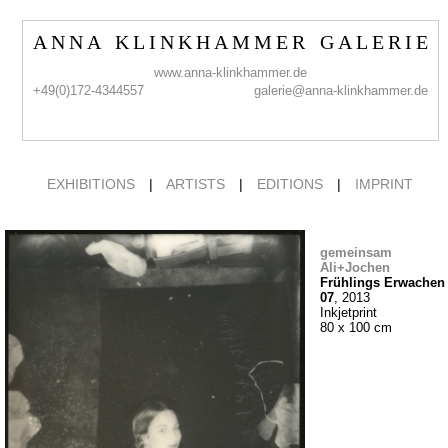
A N N A K L I N K H A M M E R G A L E R I E
www.anna-klinkhammer.de
+49(0)172-4344557
galerie@anna-klinkhammer.de
EXHIBITIONS
|
ARTISTS
|
EDITIONS
|
IMPRINT
gemeinsam
Ali+Jochen
Frühlings Erwachen
07
, 2013
Inkjetprint
80 x 100 cm