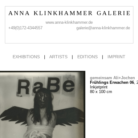
A N N A K L I N K H A M M E R G A L E R I E
www.anna-klinkhammer.de
+49(0)172-4344557
galerie@anna-klinkhammer.de
EXHIBITIONS
|
ARTISTS
|
EDITIONS
|
IMPRINT
gemeinsam Ali+Jochen
Frühlings Erwachen 06
, 
Inkjetprint
80 x 100 cm