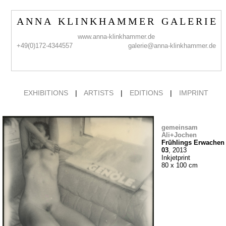
A N N A K L I N K H A M M E R G A L E R I E
www.anna-klinkhammer.de
+49(0)172-4344557
galerie@anna-klinkhammer.de
EXHIBITIONS
|
ARTISTS
|
EDITIONS
|
IMPRINT
gemeinsam
Ali+Jochen
Frühlings Erwachen
03
, 2013
Inkjetprint
80 x 100 cm