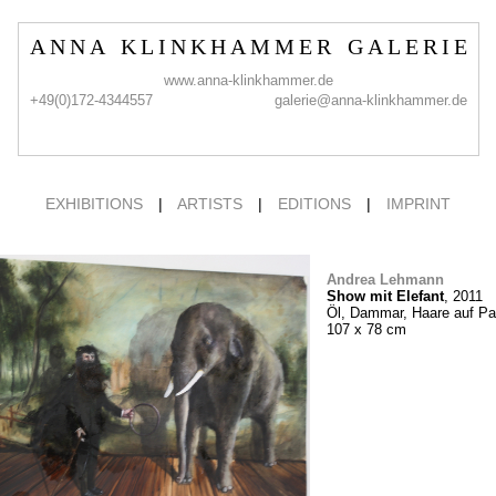
A N N A K L I N K H A M M E R G A L E R I E
www.anna-klinkhammer.de
+49(0)172-4344557
galerie@anna-klinkhammer.de
EXHIBITIONS
|
ARTISTS
|
EDITIONS
|
IMPRINT
Andrea Lehmann
Show mit Elefant
, 2011
Öl, Dammar, Haare auf Pa
107 x 78 cm