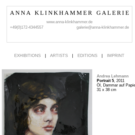
A N N A K L I N K H A M M E R G A L E R I E
www.anna-klinkhammer.de
+49(0)172-4344557
galerie@anna-klinkhammer.de
EXHIBITIONS
|
ARTISTS
|
EDITIONS
|
IMPRINT
Andrea Lehmann
Portrait 5
, 2011
Öl, Dammar auf Papie
31 x 38 cm