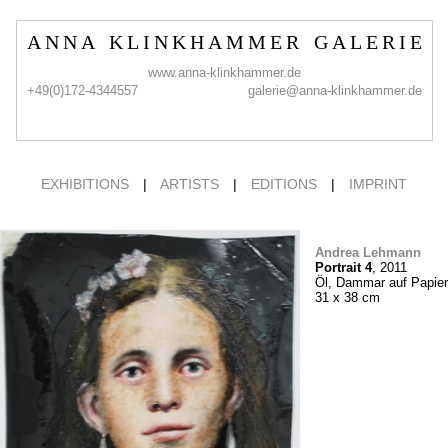
A N N A K L I N K H A M M E R G A L E R I E
www.anna-klinkhammer.de
+49(0)172-4344557
galerie@anna-klinkhammer.de
EXHIBITIONS
|
ARTISTS
|
EDITIONS
|
IMPRINT
Andrea Lehmann
Portrait 4
, 2011
Öl, Dammar auf Papier
31 x 38 cm